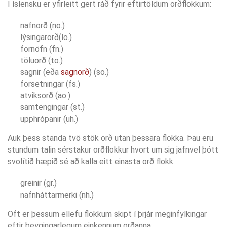
Í íslensku er yfirleitt gert ráð fyrir eftirtöldum orðflokkum:
nafnorð (no.)
lýsingarorð(lo.)
fornöfn (fn.)
töluorð (to.)
sagnir (eða
sagnorð
) (so.)
forsetningar (fs.)
atviksorð (ao.)
samtengingar (st.)
upphrópanir (uh.)
Auk þess standa tvö stök orð utan þessara flokka. Þau eru
stundum talin sérstakur orðflokkur hvort um sig jafnvel þótt
svolítið hæpið sé að kalla eitt einasta orð flokk.
greinir (gr.)
nafnháttarmerki (nh.)
Oft er þessum ellefu flokkum skipt í þrjár meginfylkingar
eftir beygingarlegum einkennum orðanna: