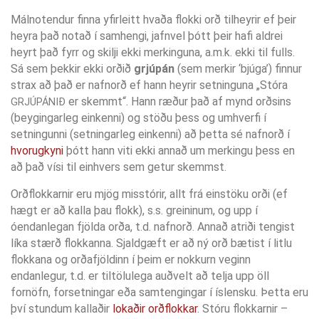
Málnotendur finna yfirleitt hvaða flokki orð tilheyrir ef þeir
heyra það notað í samhengi, jafnvel þótt þeir hafi aldrei
heyrt það fyrr og skilji ekki merkinguna, a.m.k. ekki til fulls.
Sá sem þekkir ekki orðið
grjúpán
(sem merkir ‘bjúga’) finnur
strax að það er nafnorð ef hann heyrir setninguna „Stóra
er skemmt“. Hann ræður það af mynd orðsins
GRJÚPÁNIÐ
(beygingarleg einkenni) og stöðu þess og umhverfi í
setningunni (setningarleg einkenni) að þetta sé nafnorð í
hvorugkyni
þótt hann viti ekki annað um merkingu þess en
að það vísi til einhvers sem getur skemmst.
Orðflokkarnir eru mjög misstórir, allt frá einstöku orði (ef
hægt er að kalla þau flokk), s.s. greininum, og upp í
óendanlegan fjölda orða, t.d. nafnorð. Annað atriði tengist
líka stærð flokkanna. Sjaldgæft er að ný orð bætist í litlu
flokkana og orðafjöldinn í þeim er nokkurn veginn
endanlegur, t.d. er tiltölulega auðvelt að telja upp öll
fornöfn, forsetningar eða samtengingar í íslensku. Þetta eru
því stundum kallaðir
lokaðir orðflokkar
. Stóru flokkarnir –