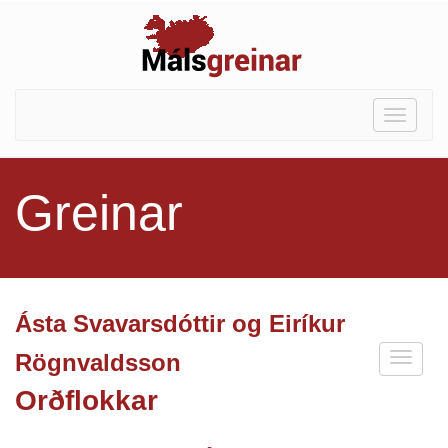
Toggle
navigat
Greinar
Ásta Svavarsdóttir og Eiríkur
Rögnvaldsson
Orðflokkar