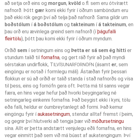
að setja orð eins og
morgun
,
kvöld
o.fl. sem eru ótvírætt
nafnorð. Þótt
gær
komi ekki fyrir í öðrum samböndum eru
það ekki rök gegn því að telja það nafnorð. Sama gildir um
boðstólum
í
á boðstólum
og
takteinum
í
á takteinum
, en
þau orð eru ævinlega greind sem nafnorð (í
þágufalli
fleirtölu
), þótt þau komi ekki fyrir í öðrum myndum.
Orðið
sem
í setningum eins og
Þetta er sá sem ég hitti
er
stundum talið til
fornafna
, og gert ráð fyrir að það myndi
sérstakan undirflokk, T
(ásamt
er
, sem
ILVÍSUNARFORNÖFN
eingöngu er notað í formlegu máli). Ástæðan fyrir þessari
flokkun er sú að orðið er talið standa í stað nafnorðs og vísa
til þess, eins og fornöfn gera oft. Þetta má til sanns vegar
færa, en hins vegar hefur það hvorki beygingarleg né
setningarleg einkenni fornafna. Það beygist ekki í kyni, tölu
eða falli, heldur er óumbreytanlegt að formi. Það kemur
eingöngu fyrir í
aukasetningum
, stendur alltaf fremst í þeim,
og gegnir því hlutverki að tengja þær við
móðursetningu
sína. Allt er þetta andstætt venjulegu eðli fornafna, en hins
vegar einmitt það sem við má búast af aukatengingum. Því