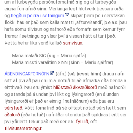
um afturbeygða persónufornafnið
sig
og afturbeygða
eignarfornafnið
sinn
. Merkingarlegt hlutverk þessara orða
og
hegðun þeirra í setningum
skipar þeim þó í sérstakan
flokk. Þau er það sem kalla mætti „afturvísandi“, þ.e.a.s. þau
hafa sömu tilvísun og nafnorð eða fornafn sem kemur fyrir
framar í setningu og vísar því á vissan hátt aftur í það.
Þetta hefur líka verið kallað
samvísun
:
María málaði
(
sig
= Maríu sjálfa)
SIG
María missti varalitinn
(
sinn
= Maríu sjálfrar)
SINN
Á
(áfn.) (
sá
,
þessi
,
hinn
) draga nafn
BENDINGARFORNÖFN
sitt af því að þau eru m.a. notuð til að afmarka eða benda á
eitthvað. Þau eru ýmist
hliðstæð
ákvæðisorð
með nafnorði
og standa þá á undan því líkt og lýsingarorð (en á undan
lýsingarorði ef það er einnig í nafnliðnum) eða þau eru
sérstæð
. Þótt fornafnið
sá
sé oftast notað sérstætt sem
aðalorð
(eða höfuð) nafnliðar stendur það sjaldnast eitt sér
því yfirleitt tekur það með sér e.k.
fyllilið
, oft
tilvísunarsetningu
: