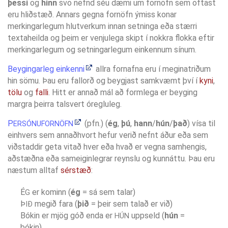
þessi
og
hinn
svo nefnd séu dæmi um fornöfn sem oftast
eru hliðstæð. Annars gegna fornöfn ýmiss konar
merkingarlegum hlutverkum innan setninga eða stærri
textaheilda og þeim er venjulega skipt í nokkra flokka eftir
merkingarlegum og setningarlegum einkennum sínum.
Beygingarleg einkenni
allra fornafna eru í meginatriðum
hin sömu. Þau eru fallorð og beygjast samkvæmt því í
kyni
,
tölu
og
falli
. Hitt er annað mál að formlega er beyging
margra þeirra talsvert óregluleg.
P
(pfn.) (
ég
,
þú
,
hann
/
hún
/
það
) vísa til
ERSÓNUFORNÖFN
einhvers sem annaðhvort hefur verið nefnt áður eða sem
viðstaddir geta vitað hver eða hvað er vegna samhengis,
aðstæðna eða sameiginlegrar reynslu og kunnáttu. Þau eru
næstum alltaf
sérstæð
:
É
er kominn (
ég
= sá sem talar)
G
Þ
megið fara (
þið
= þeir sem talað er við)
IÐ
Bókin er mjög góð enda er
uppseld (
hún
=
HÚN
bókin)