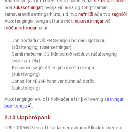
Aðaltengingar geta bæði tengt sams konar
setningar
(
aðal
-
eða
aukasetningar
) hverja við aðra og tengt saman
samsvarandi setningarhluta, t.d. tvo
nafnliði
eða tvo
sagnliði
.
Aukatengingar tengja aftur á móti
aukasetningar
við
móðursetningar
sínar:
Jón borðaði svið
Sveinjón borðaði kjötsúpu
EN
(aðaltenging; tvær setningar)
Gamli maðurinn
litla barnið leiddust (aðaltenging;
OG
tveir nafnliðir)
Kennarinn sagði
enginn mætti skrópa
AÐ
(aukatenging)
Jónas fór
hann var búinn að borða
ÞEGAR
(aukatenging)
Aukatengingar eru oft flokkaðar eftir því hvernig
setningar
þær tengja
.
2.10 Upphrópanir
U
eru oft taldar sérstakur orðflokkur. Þær eru
PPHRÓPANIR