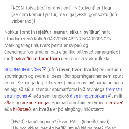
[Þ
tölva (no.)] er ónýt en [
(tölvan)] er í lagi
ESSI
HIN
[S
sem kemur fyrstur] má eiga [
gómsætu (lo.)
Á
ÞESSI
vínber (no.)]
Nokkur fornöfn (
sjálfur
,
samur
,
slíkur
,
þvílíkur
) hafa
stundum verið kölluð
.
ÓÁKVEÐIN ÁBENDINGARFORNÖFN
Merkingarlegt hlutverk þeirra er svipað og
ábendingarfornafna en þau eiga líka sitthvað sameiginlegt
með
óákveðnum fornöfnum
sem eru sérstakur flokkur.
S
(sfn.) (
hver
,
hvor
,
hvaða
) eru notuð í
PURNARFORNÖFN
spurningum og svara til þess liðar spurningarinnar sem spurt
er um. Setningarlegt hlutverk þeirra er því hið sama og hans
en eigi að síður stendur spurnarfornafnið ævinlega
fremst í
setningunni
eða sem tengiorð
á setningamörkum
, milli
aðal
- og
aukasetningar
. Spurnarfornöfnin eru ýmist
sérstæð
eða
hliðstæð
, en
hvaða
er þó eingöngu hliðstætt:
[H
]
kláraði súpuna? (Svar: P
(kláraði hana))
VER
ALLI
[H
ykkar] get ég beðið um að hjálpa mér? (Svar:
VORA