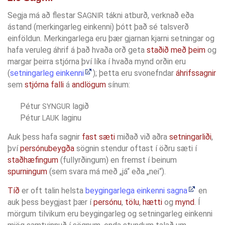
Segja má að flestar S
tákni atburð, verknað eða
AGNIR
ástand (merkingarleg einkenni) þótt það sé talsverð
einföldun. Merkingarlega eru þær gjarnan kjarni setningar og
hafa veruleg áhrif á það hvaða orð geta
staðið með þeim
og
margar þeirra stjórna því líka í hvaða mynd orðin eru
(
setningarleg einkenni
); þetta eru svonefndar
áhrifssagnir
sem
stjórna falli
á
andlögum
sínum:
Pétur
lagið
SYNGUR
Pétur
laginu
LAUK
Auk þess hafa sagnir
fast sæti
miðað við aðra
setningarliði
,
því
persónubeygða
sögnin stendur oftast í öðru sæti í
staðhæfingum
(fullyrðingum) en fremst í beinum
spurningum
(sem svara má með „já“ eða „nei“).
Tíð
er oft talin helsta
beygingarlega einkenni sagna
en
auk þess beygjast þær í
persónu
,
tölu
,
hætti
og
mynd
. Í
mörgum tilvikum eru beygingarleg og setningarleg einkenni