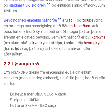
þó
sjaldnast við sig greini
og einungis í mjög afmörkuðum
tilvikum.
Beygingarleg einkenni nafnorða
eru
fall
- og
tölu
beyging
en þær eiga þau sameiginleg með öðrum
fallorðum
. Auk
þess hafa nafnorð
kyn
, en það er eðlislægur þáttur þeirra
fremur en eiginleg beyging. Sérhvert nafnorð er því
karlkyns
(
strákur
,
skóli
),
kvenkyns
(
stelpa
,
taska
) eða
hvorugkyns
(
barn
,
ljós
) og það breytist ekki eftir umhverfi eða
aðstæðum.
2.2 Lýsingarorð
L
greina frá einkennum eða eiginleikum
ÝSINGARORÐ
einhvers (merkingarleg einkenni), t.d. útliti þess, hegðun eða
áhrifum:
Ég keypti mér
,
kápu
SÍÐA
SVARTA
Stelpan er
ÓÞEKK
Þetta er
saga
SKEMMTILEG