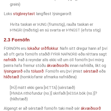
greini)
Loks
stigbreytast
langflest lýsingarorð:
Hvíta taskan er
(frumstig), rauða taskan er
ÞUNG
(miðstig) en sú svarta er
(efsta stig)
ÞYNGRI
ÞYNGST
2.3 Fornöfn
F
eru
lokaður orðflokkur
. Nafn sitt dregur hann af því
ORNÖFN
að oft geta fornöfn staðið
eða réttara sagt
FYRIR NAFNORÐ
nafnliði
. Það á reyndar alls ekki við um öll fornöfn því mörg
þeirra hafa fremur stöðu
ákvæðisorðs
innan nafnliða, líkt og
lýsingarorð
eða
töluorð
. Fornöfn eru því ýmist
sérstæð
eða
hliðstæð
(hornklofarnir afmarka nafnliðina):
[Þ
] mátt ekki gera [
] (sérstæð)
Ú
ÞETTA
[H
rithöfundur (no.)] skrifaði [
bók (no.)]?
VAÐA
ÞESSA
(hliðstæð)
Algengt er að sérstæð fornöfn taki með sér
ákvæðisorð