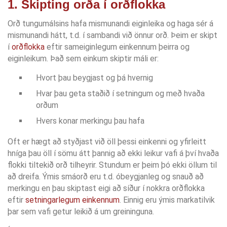
1. Skipting orða í orðflokka
Orð tungumálsins hafa mismunandi eiginleika og haga sér á
mismunandi hátt, t.d. í sambandi við önnur orð. Þeim er skipt
í
orðflokka
eftir sameiginlegum einkennum þeirra og
eiginleikum. Það sem einkum skiptir máli er:
Hvort þau beygjast og þá hvernig
Hvar þau geta staðið í setningum og með hvaða
orðum
Hvers konar merkingu þau hafa
Oft er hægt að styðjast við öll þessi einkenni og yfirleitt
hníga þau öll í sömu átt þannig að ekki leikur vafi á því hvaða
flokki tiltekið orð tilheyrir. Stundum er þeim þó ekki öllum til
að dreifa. Ýmis smáorð eru t.d. óbeygjanleg og snauð að
merkingu en þau skiptast eigi að síður í nokkra orðflokka
eftir
setningarlegum einkennum
. Einnig eru ýmis markatilvik
þar sem vafi getur leikið á um greininguna.