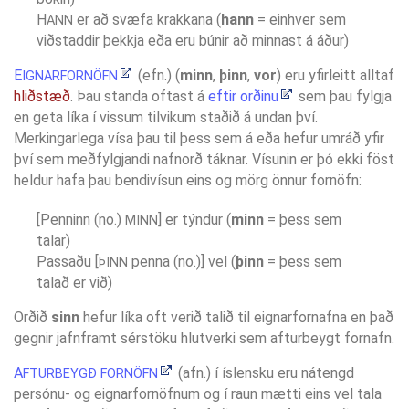
H
er að svæfa krakkana (
hann
= einhver sem
ANN
viðstaddir þekkja eða eru búnir að minnast á áður)
E
(efn.) (
minn
,
þinn
,
vor
) eru yfirleitt alltaf
IGNARFORNÖFN
hliðstæð
. Þau standa oftast á
eftir orðinu
sem þau fylgja
en geta líka í vissum tilvikum staðið á undan því.
Merkingarlega vísa þau til þess sem á eða hefur umráð yfir
því sem meðfylgjandi nafnorð táknar. Vísunin er þó ekki föst
heldur hafa þau bendivísun eins og mörg önnur fornöfn:
[Penninn (no.)
] er týndur (
minn
= þess sem
MINN
talar)
Passaðu [
penna (no.)] vel (
þinn
= þess sem
ÞINN
talað er við)
Orðið
sinn
hefur líka oft verið talið til eignarfornafna en það
gegnir jafnframt sérstöku hlutverki sem afturbeygt fornafn.
A
(afn.) í íslensku eru nátengd
FTURBEYGÐ FORNÖFN
persónu- og eignarfornöfnum og í raun mætti eins vel tala