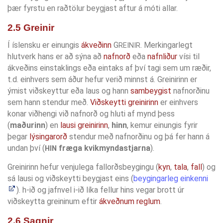
þær fyrstu en raðtölur beygjast aftur á móti allar.
2.5 Greinir
Í íslensku er einungis
ákveðinn
G
. Merkingarlegt
REINIR
hlutverk hans er að sýna að
nafnorð
eða
nafnliður
vísi til
ákveðins einstaklings eða eintaks af því tagi sem um ræðir,
t.d. einhvers sem áður hefur verið minnst á. Greinirinn er
ýmist viðskeyttur eða laus og hann
sambeygist
nafnorðinu
sem hann stendur með.
Viðskeytti greinirinn
er einhvers
konar viðhengi við nafnorð og hluti af mynd þess
(
maðurinn
) en
lausi greinirinn
,
hinn
, kemur einungis fyrir
þegar
lýsingarorð
stendur með nafnorðinu og þá fer hann á
undan því (
fræga kvikmyndastjarna
).
HIN
Greinirinn hefur venjulega fallorðsbeygingu (
kyn
,
tala
,
fall
) og
sá lausi og viðskeytti beygjast eins (
beygingarleg einkenni
). h-ið og jafnvel i-ið líka fellur hins vegar brott úr
viðskeytta greininum eftir
ákveðnum reglum
.
2.6 Sagnir