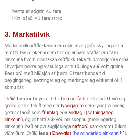
Þetta er sögnin
fara
AÐ
Hún lofaði
fara strax
AÐ
3. Markatilvik
Mörkin milli orðflokkanna eru ekki alveg jafn skýr og ætla
mætti. Þau einkenni sem hér og annars staðar eru talin
einkenna hvern einstakan orðflokk taka til dæmigerðra orða
í hverjum þeirra og vissulega er tiltölulega auðvelt greina
flest orð með hliðsjón af þeim. Oftast benda t.d.
beygingarleg, setningarleg og merkingarleg einkenni öll í
sömu átt.
Orðið
hestur
beygist t.d. í
tölu
og
falli
, getur bætt við sig
greini
, getur tekið með sér
lýsingarorð
sem lýsir því nánar,
getur staðið sem
frumlag
eða
andlag
í
(
setningarleg
einkenni
), og er heiti á ákveðinni skepnu (merkingarleg
einkenni). Það er því augljóslega
nafnorð
samkvæmt öllum
viðmiðum. Orðið
lesa
tíðbeygist
(
beygingarleg einkenni
),