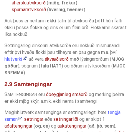
áhersluatviksorð
(
mjög
,
frekar
)
spurnaratviksorð
(
hvernig
,
hvenær
)
Auk þess er neitunin
ekki
talin til atviksorða þótt hún falli
ekki í þessa flokka og eins er um fleiri orð. Flokkarnir skarast
líka nokkuð.
Setningarleg einkenni atviksorða eru nokkuð mismunandi
eftir því hvaða flokki þau tilheyra en þau gegna m.a. því
hlutverki
að vera
ákvæðisorð
með lýsingarorðum (
MJÖG
góður
), sögnum (
tala
) og öðrum atviksorðum (
HÁTT
MJÖG
).
SNEMMA
2.9 Samtengingar
S
eru
óbeygjanleg smáorð
og merking þeirra
AMTENGINGAR
er ekki mjög skýr, a.m.k. ekki nema í samhengi.
Meginhlutverk samtenginga er setningarlegt. Þær
tengja
saman
setningar
eða
setningarliði
og er skipt í
aðaltengingar
(
og
,
en
) og
aukatengingar
(
að
,
þó
,
sem
).