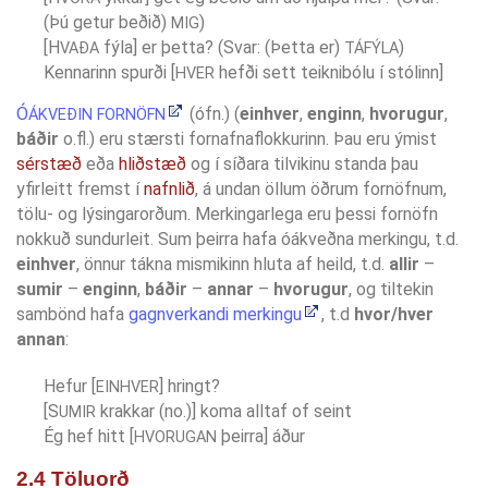
(Þú getur beðið)
)
MIG
[H
fýla] er þetta? (Svar: (Þetta er)
)
VAÐA
TÁFÝLA
Kennarinn spurði [
hefði sett teiknibólu í stólinn]
HVER
Ó
(ófn.) (
einhver
,
enginn
,
hvorugur
,
ÁKVEÐIN FORNÖFN
báðir
o.fl.) eru stærsti fornafnaflokkurinn. Þau eru ýmist
sérstæð
eða
hliðstæð
og í síðara tilvikinu standa þau
yfirleitt fremst í
nafnlið
, á undan öllum öðrum fornöfnum,
tölu- og lýsingarorðum. Merkingarlega eru þessi fornöfn
nokkuð sundurleit. Sum þeirra hafa óákveðna merkingu, t.d.
einhver
, önnur tákna mismikinn hluta af heild, t.d.
allir
–
sumir
–
enginn
,
báðir
–
annar
–
hvorugur
, og tiltekin
sambönd hafa
gagnverkandi merkingu
, t.d
hvor/hver
annan
:
Hefur [
] hringt?
EINHVER
[S
krakkar (no.)] koma alltaf of seint
UMIR
Ég hef hitt [
þeirra] áður
HVORUGAN
2.4 Töluorð