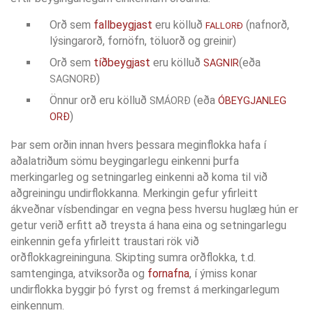
Orð sem
fallbeygjast
eru kölluð
(nafnorð,
FALLORÐ
lýsingarorð, fornöfn, töluorð og greinir)
Orð sem
tíðbeygjast
eru kölluð
(eða
SAGNIR
)
SAGNORÐ
Önnur orð eru kölluð
(eða
SMÁORÐ
ÓBEYGJANLEG
)
ORÐ
Þar sem orðin innan hvers þessara meginflokka hafa í
aðalatriðum sömu beygingarlegu einkenni þurfa
merkingarleg og setningarleg einkenni að koma til við
aðgreiningu undirflokkanna. Merkingin gefur yfirleitt
ákveðnar vísbendingar en vegna þess hversu huglæg hún er
getur verið erfitt að treysta á hana eina og setningarlegu
einkennin gefa yfirleitt traustari rök við
orðflokkagreininguna. Skipting sumra orðflokka, t.d.
samtenginga, atviksorða og
fornafna
, í ýmiss konar
undirflokka byggir þó fyrst og fremst á merkingarlegum
einkennum.