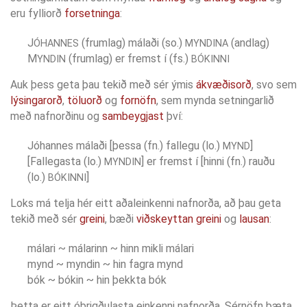
eru fylliorð
forsetninga
:
J
(frumlag) málaði (so.)
(andlag)
ÓHANNES
MYNDINA
M
(frumlag) er fremst í (fs.)
YNDIN
BÓKINNI
Auk þess geta þau tekið með sér ýmis
ákvæðisorð
, svo sem
lýsingarorð
,
töluorð
og
fornöfn
, sem mynda setningarlið
með nafnorðinu og
sambeygjast
því:
Jóhannes málaði [þessa (fn.) fallegu (lo.)
]
MYND
[Fallegasta (lo.)
] er fremst í [hinni (fn.) rauðu
MYNDIN
(lo.)
]
BÓKINNI
Loks má telja hér eitt aðaleinkenni nafnorða, að þau geta
tekið með sér
greini
, bæði
viðskeyttan greini
og
lausan
:
málari ~ málarinn ~ hinn mikli málari
mynd ~ myndin ~ hin fagra mynd
bók ~ bókin ~ hin þekkta bók
Þetta er eitt óbrigðulasta einkenni nafnorða. Sérnöfn bæta