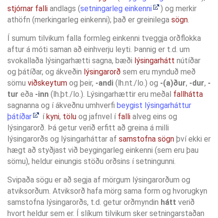
stjórnar falli
andlags (
setningarleg einkenni
) og merkir
athöfn (merkingarleg einkenni); það er greinilega
sögn
.
Í sumum tilvikum falla formleg einkenni tveggja orðflokka
aftur á móti saman að einhverju leyti. Þannig er t.d. um
svokallaða lýsingarhætti sagna, bæði
lýsingarhátt
nútíðar
og þátíðar, og ákveðin
lýsingarorð
sem eru mynduð með
sömu
viðskeytum
og þeir,
-andi
(lh.nt./lo.) og
-(a)ður
,
-dur
,
-
tur
eða
-inn
(lh.þt./lo.). Lýsingarhættir eru meðal
fallhátta
sagnanna og í ákveðnu umhverfi
beygist lýsingarháttur
þátíðar
í
kyni
,
tölu
og jafnvel í
falli
alveg eins og
lýsingarorð. Þá getur verið erfitt að greina á milli
lýsingarorðs og lýsingarháttar af
samstofna sögn
því ekki er
hægt að styðjast við beygingarleg einkenni (sem eru þau
sömu), heldur einungis stöðu orðsins í setningunni.
Svipaða sögu er að segja af mörgum lýsingarorðum og
atviksorðum. Atviksorð hafa mörg sama form og hvorugkyn
samstofna lýsingarorðs, t.d. getur orðmyndin
hátt
verið
hvort heldur sem er. Í slíkum tilvikum sker setningarstaðan