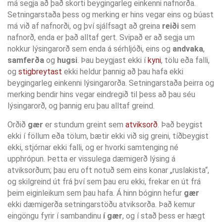
má segja að það skorti beygingarleg einkenni nafnorða.
Setningarstaða þess og merking er hins vegar eins og búast
má við af nafnorði, og því sjálfsagt að greina
reiði
sem
nafnorð, enda er það alltaf gert. Svipað er að segja um
nokkur lýsingarorð sem enda á sérhljóði, eins og
andvaka
,
samferða
og
hugsi
. Þau beygjast ekki í
kyni
, tölu eða falli,
og
stigbreytast
ekki heldur þannig að þau hafa ekki
beygingarleg einkenni lýsingarorða. Setningarstaða þeirra og
merking bendir hins vegar eindregið til þess að þau séu
lýsingarorð, og þannig eru þau alltaf greind.
Orðið
gær
er stundum greint sem
atviksorð
. Það beygist
ekki í föllum eða tölum, bætir ekki við sig greini, tíðbeygist
ekki, stjórnar ekki falli, og er hvorki samtenging né
upphrópun. Þetta er vissulega dæmigerð lýsing á
atviksorðum; þau eru oft notuð sem eins konar „ruslakista“,
og skilgreind út frá því sem þau eru ekki, frekar en út frá
þeim eiginleikum sem þau hafa. Á hinn bóginn hefur
gær
ekki dæmigerða setningarstöðu atviksorða. Það kemur
eingöngu fyrir í sambandinu
í gær
, og í stað þess er hægt