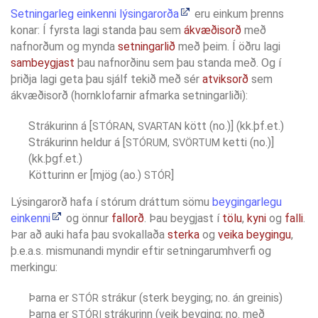
Setningarleg einkenni lýsingarorða
eru einkum þrenns
konar: Í fyrsta lagi standa þau sem
ákvæðisorð
með
nafnorðum og mynda
setningarlið
með þeim. Í öðru lagi
sambeygjast
þau nafnorðinu sem þau standa með. Og í
þriðja lagi geta þau sjálf tekið með sér
atviksorð
sem
ákvæðisorð (hornklofarnir afmarka setningarliði):
Strákurinn á [
,
kött (no.)] (kk.þf.et.)
STÓRAN
SVARTAN
Strákurinn heldur á [
ketti (no.)]
STÓRUM, SVÖRTUM
(kk.þgf.et.)
Kötturinn er [mjög (ao.)
]
STÓR
Lýsingarorð hafa í stórum dráttum sömu
beygingarlegu
einkenni
og önnur
fallorð
. Þau beygjast í
tölu
,
kyni
og
falli
.
Þar að auki hafa þau svokallaða
sterka
og
veika beygingu
,
þ.e.a.s. mismunandi myndir eftir setningarumhverfi og
merkingu:
Þarna er
strákur (sterk beyging; no. án greinis)
STÓR
Þarna er
strákurinn (veik beyging; no. með
STÓRI