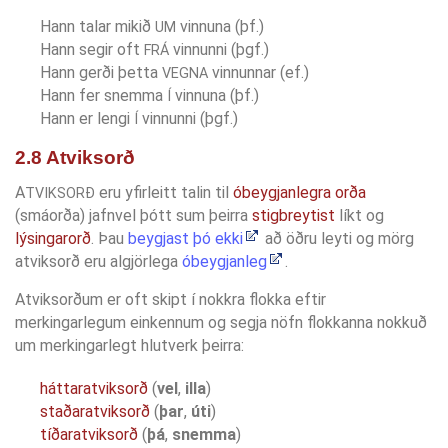
Hann talar mikið
vinnuna (þf.)
UM
Hann segir oft
vinnunni (þgf.)
FRÁ
Hann gerði þetta
vinnunnar (ef.)
VEGNA
Hann fer snemma
vinnuna (þf.)
Í
Hann er lengi
vinnunni (þgf.)
Í
2.8 Atviksorð
A
eru yfirleitt talin til
óbeygjanlegra orða
TVIKSORÐ
(smáorða) jafnvel þótt sum þeirra
stigbreytist
líkt og
lýsingarorð
. Þau
beygjast þó ekki
að öðru leyti og mörg
atviksorð eru algjörlega
óbeygjanleg
.
Atviksorðum er oft skipt í nokkra flokka eftir
merkingarlegum einkennum og segja nöfn flokkanna nokkuð
um merkingarlegt hlutverk þeirra:
háttaratviksorð
(
vel
,
illa
)
staðaratviksorð
(
þar
,
úti
)
tíðaratviksorð
(
þá
,
snemma
)