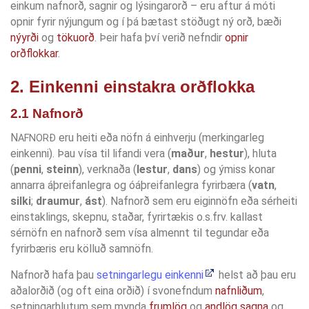
einkum nafnorð, sagnir og lýsingarorð – eru aftur á móti
opnir fyrir nýjungum og í þá bætast stöðugt ný orð, bæði
nýyrði
og
tökuorð
. Þeir hafa því verið nefndir
opnir
orðflokkar
.
2. Einkenni einstakra orðflokka
2.1 Nafnorð
N
eru heiti eða nöfn á einhverju (merkingarleg
AFNORÐ
einkenni). Þau vísa til lifandi vera (
maður
,
hestur
), hluta
(
penni
,
steinn
), verknaða (
lestur
,
dans
) og ýmiss konar
annarra áþreifanlegra og óáþreifanlegra fyrirbæra (
vatn
,
silki
;
draumur
,
ást
). Nafnorð sem eru eiginnöfn eða sérheiti
einstaklings, skepnu, staðar, fyrirtækis o.s.frv. kallast
sérnöfn en nafnorð sem vísa almennt til tegundar eða
fyrirbæris eru kölluð samnöfn.
Nafnorð hafa þau
setningarlegu einkenni
helst að þau eru
aðalorðið (og oft eina orðið) í svonefndum
nafnliðum
,
setningarhlutum sem mynda
frumlög
og
andlög
sagna
og