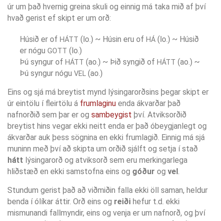
úr um það hvernig greina skuli og einnig má taka mið af því
hvað gerist ef skipt er um orð:
Húsið er of
(lo.) ~ Húsin eru of
(lo.) ~ Húsið
HÁTT
HÁ
er nógu
(lo.)
GOTT
Þú syngur of
(ao.) ~ Þið syngið of
(ao.) ~
HÁTT
HÁTT
Þú syngur nógu
(ao.)
VEL
Eins og sjá má breytist mynd lýsingarorðsins þegar skipt er
úr eintölu í fleirtölu á
frumlaginu
enda ákvarðar það
nafnorðið sem þar er og
sambeygist
því. Atviksorðið
breytist hins vegar ekki neitt enda er það óbeygjanlegt og
ákvarðar auk þess sögnina en ekki frumlagið. Einnig má sjá
muninn með því að skipta um orðið sjálft og setja í stað
hátt
lýsingarorð og atviksorð sem eru merkingarlega
hliðstæð en ekki samstofna eins og
góður
og
vel
.
Stundum gerist það að viðmiðin falla ekki öll saman, heldur
benda í ólíkar áttir. Orð eins og
reiði
hefur t.d. ekki
mismunandi fallmyndir, eins og venja er um nafnorð, og því