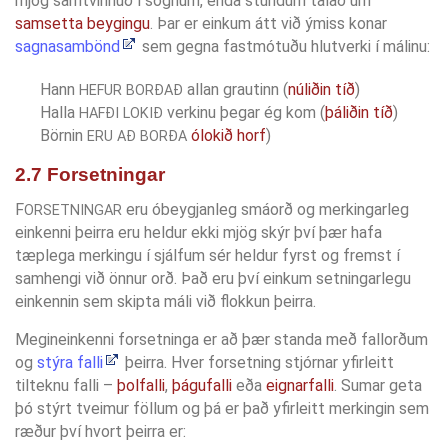
mjög samtvinnuð í sögnum, enda stundum talað um
samsetta beygingu
. Þar er einkum átt við ýmiss konar
sagnasambönd
sem gegna fastmótuðu hlutverki í málinu:
Hann
allan grautinn (
núliðin tíð
)
HEFUR BORÐAÐ
Halla
verkinu þegar ég kom (
þáliðin tíð
)
HAFÐI LOKIÐ
Börnin
ólokið horf
)
ERU AÐ BORÐA
2.7 Forsetningar
F
eru óbeygjanleg smáorð og merkingarleg
ORSETNINGAR
einkenni þeirra eru heldur ekki mjög skýr því þær hafa
tæplega merkingu í sjálfum sér heldur fyrst og fremst í
samhengi við önnur orð. Það eru því einkum setningarlegu
einkennin sem skipta máli við flokkun þeirra.
Megineinkenni forsetninga er að þær standa með fallorðum
og
stýra falli
þeirra. Hver forsetning stjórnar yfirleitt
tilteknu falli –
þolfalli
,
þágufalli
eða
eignarfalli
. Sumar geta
þó stýrt tveimur föllum og þá er það yfirleitt merkingin sem
ræður því hvort þeirra er: