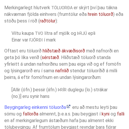
Merkingarlegt hlutverk
er skýrt því þau tákna
TÖLUORÐA
nákvæman fjölda einhvers (frumtölur eða
hrein töluorð
) eða
stöðu þess í röð (
raðtölur
):
Viltu kaupa
lítra af mjólk og
epli
TVO
ÞRJÚ
Einar var
í mark
FJÓRÐI
Oftast eru töluorð
hliðstæð
ákvæðisorð
með nafnorði en
geta þó líka verið (
sérstæð
. Hliðstæð töluorð standa
yfirleitt á undan nafnorðinu sem þau eiga við og ef fornöfn
og lýsingarorð eru í sama
nafnlið
stendur töluorðið á milli
þeirra, á eftir fornöfnum en undan lýsingarorðum:
[Allir (ófn.) þessir (áfn.)
duglegu (lo.) strákar
ÞRÍR
(no.)] eru synir hans
Beygingarleg einkenni töluorða
eru að mestu leyti þau
sömu og
fallorða
almennt, þ.e.a.s. þau beygjast í
kyni
og
falli
en af merkingarlegum ástæðum hafa þau almennt ekki
tölubeygingu. Af frumtölum beygjast reyndar bara fjórar