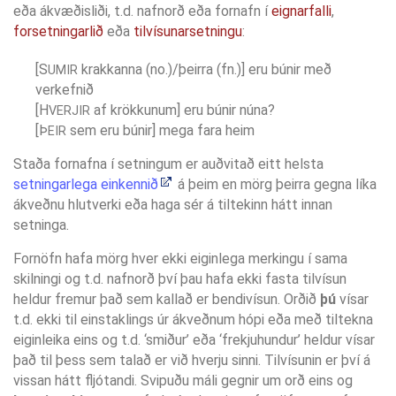
eða ákvæðisliði, t.d. nafnorð eða fornafn í
eignarfalli
,
forsetningarlið
eða
tilvísunarsetningu
:
[S
krakkanna (no.)/þeirra (fn.)] eru búnir með
UMIR
verkefnið
[H
af krökkunum] eru búnir núna?
VERJIR
[Þ
sem eru búnir] mega fara heim
EIR
Staða fornafna í setningum er auðvitað eitt helsta
setningarlega einkennið
á þeim en mörg þeirra gegna líka
ákveðnu hlutverki eða haga sér á tiltekinn hátt innan
setninga.
Fornöfn hafa mörg hver ekki eiginlega merkingu í sama
skilningi og t.d. nafnorð því þau hafa ekki fasta tilvísun
heldur fremur það sem kallað er bendivísun. Orðið
þú
vísar
t.d. ekki til einstaklings úr ákveðnum hópi eða með tiltekna
eiginleika eins og t.d. ‘smiður’ eða ‘frekjuhundur’ heldur vísar
það til þess sem talað er við hverju sinni. Tilvísunin er því á
vissan hátt fljótandi. Svipuðu máli gegnir um orð eins og