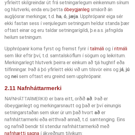
yfirleitt skilgreindar út frá setningarlegum einkennum sínum
og hlutverki, enda eru þetta
óbeygjanleg
smáorð án
augljósrar merkingar, t.d.
ha
,
ó
,
jæja
. Upphrópanir eiga sér
ekki fastan sess í venjulegum setningum heldur standa þær
oftast einar og eru taldar setningarígildi, þ.e.a.s. jafngilda
heilum setningum.
Upphrópanir koma fyrst og fremst fyrir í
talmáli
og í
ritmáli
sem líkir eftir því, t.d. samtalsköflum í sögum og leikritum.
Merkingarlegt hlutverk þeirra er einkum að tjá hughrif eða
tilfinningar. Það á þó yfirleitt ekki við um tilsvör eins og
já
,
jú
og
nei
sem oftast eru greind sem upphrópanir.
2.11 Nafnháttarmerki
N
er bara eitt, orðið
að
. Það er
AFNHÁTTARMERKIÐ
óbeygjanlegt og merkingarsnautt og það er því einungis
setningarstaðan sem sker úr um það hvort
að
er
nafnháttarmerki eða eitthvað annað, t.d. samtenging. Eins
og nafnið bendir til stendur nafnháttarmerkið með
nafnhætti
sagna
í ákveðnum tilvikum: